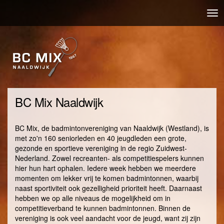
Overslaan
Nav
en
wis
naar
de
inhoud
gaan
BC Mix Naaldwijk
BC Mix, de badmintonvereniging van Naaldwijk (Westland), is
met zo'n 160 seniorleden en 40 jeugdleden een grote,
gezonde en sportieve vereniging in de regio Zuidwest-
Nederland. Zowel recreanten- als competitiespelers kunnen
hier hun hart ophalen. Iedere week hebben we meerdere
momenten om lekker vrij te komen badmintonnen, waarbij
naast sportiviteit ook gezelligheid prioriteit heeft. Daarnaast
hebben we op alle niveaus de mogelijkheid om in
competitieverband te kunnen badmintonnen. Binnen de
vereniging is ook veel aandacht voor de jeugd, want zij zijn