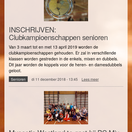
januari
INSCHRIJVEN:
Clubkampioenschappen senioren
Van 3 maart tot en met 13 april 2019 worden de
clubkampioenschappen gehouden. Er zal in verschillende
klassen worden gestreden in de enkels, mixen en dubbels.
Dit jaar worden de koppels voor de heren- en damesdubbels
geloot.
Senioren
di 11 december 2018 - 13:45
Lees meer
over
INSCHRIJVEN:
Clubkampioenscha
senioren