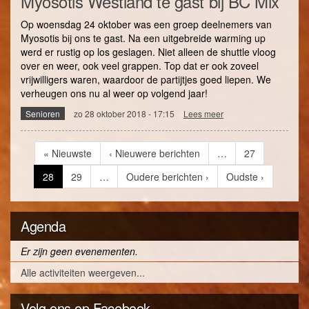
Myosotis Westland te gast bij BC Mix
Op woensdag 24 oktober was een groep deelnemers van
Myosotis bij ons te gast. Na een uitgebreide warming up
werd er rustig op los geslagen. Niet alleen de shuttle vloog
over en weer, ook veel grappen. Top dat er ook zoveel
vrijwilligers waren, waardoor de partijtjes goed liepen. We
verheugen ons nu al weer op volgend jaar!
Senioren
zo 28 oktober 2018 - 17:15
Lees meer
over
Myosotis
Westland
Paginering
te
Eerste
« Nieuwste
Vorige
‹ Nieuwere berichten
…
Page
27
gast
pagina
pagina
bij
Huidige
28
Page
29
…
Volgende
Oudere berichten ›
Laatste
Oudste ›
BC
pagina
pagina
pagina
Mix
Agenda
Er zijn geen evenementen.
Alle activiteiten weergeven...
Volg ons op Facebook