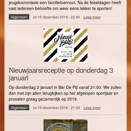
jeugdcommissie een familietoernooi. Na de feestdagen heeft
vast iedereen behoefte om weer eens lekker te sporten!
Algemeen
zo 16 december 2018 - 22:40
Lees meer
over
Begin
het
nieuwe
jaar
sportief
met
het
Familietoernooi
Nieuwjaarsreceptie op donderdag 3
januari
Op donderdag 3 januari in Bar De Pijl vanaf 21:00. We zullen
dan met zijn allen terugkijken op het afgelopen sportjaar en
proosten graag gezamenlijk op 2019.
Algemeen
zo 16 december 2018 - 21:33
Lees meer
over
Nieuwjaarsrecepti
op
donderdag
3