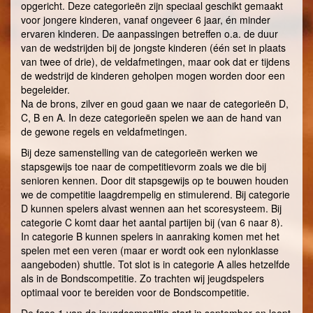
opgericht. Deze categorieën zijn speciaal geschikt gemaakt
voor jongere kinderen, vanaf ongeveer 6 jaar, én minder
ervaren kinderen. De aanpassingen betreffen o.a. de duur
van de wedstrijden bij de jongste kinderen (één set in plaats
van twee of drie), de veldafmetingen, maar ook dat er tijdens
de wedstrijd de kinderen geholpen mogen worden door een
begeleider.
Na de brons, zilver en goud gaan we naar de categorieën D,
C, B en A. In deze categorieën spelen we aan de hand van
de gewone regels en veldafmetingen.
Bij deze samenstelling van de categorieën werken we
stapsgewijs toe naar de competitievorm zoals we die bij
senioren kennen. Door dit stapsgewijs op te bouwen houden
we de competitie laagdrempelig en stimulerend. Bij categorie
D kunnen spelers alvast wennen aan het scoresysteem. Bij
categorie C komt daar het aantal partijen bij (van 6 naar 8).
In categorie B kunnen spelers in aanraking komen met het
spelen met een veren (maar er wordt ook een nylonklasse
aangeboden) shuttle. Tot slot is in categorie A alles hetzelfde
als in de Bondscompetitie. Zo trachten wij jeugdspelers
optimaal voor te bereiden voor de Bondscompetitie.
De fase 1 van de jeugdcompetitie start in september en loopt