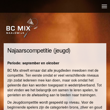
Overslaan
Nav
en
wis
naar
de
inhoud
gaan
Najaarscompetitie (jeugd)
Periode: september en oktober
BC Mix streeft ernaar dat alle jeugdleden meedoen met de
competitie. Ten eerste omdat er veel verschillende niveaus
zijn zodat iedereen mee kan doen, maar ook omdat het
geleerde dan kan worden toegepast in wedstrijdverband. Tot
slot vinden we het belangrijk om samen te leren spelen, te
genieten en de afwisseling aan te bieden naar trainingen.
De Jeugdcompetitie wordt gespeeld op niveau. Voor de
beginnende spelers zijn de categorieën brons, zilver en goud