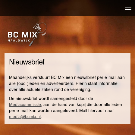
Overslaan
Nav
en
wis
naar
de
inhoud
gaan
Nieuwsbrief
Maandelijks verstuurt BC Mix een nieuwsbrief per e-mail aan
alle (oud-)leden en adverteerders. Hierin staat informatie
over alle actuele zaken rond de vereniging.
De nieuwsbrief wordt samengesteld door de
Mediacommissie
, aan de hand van kopij die door alle leden
per e-mail kan worden aangeleverd. Mail hiervoor naar
media@bcmix.nl
.