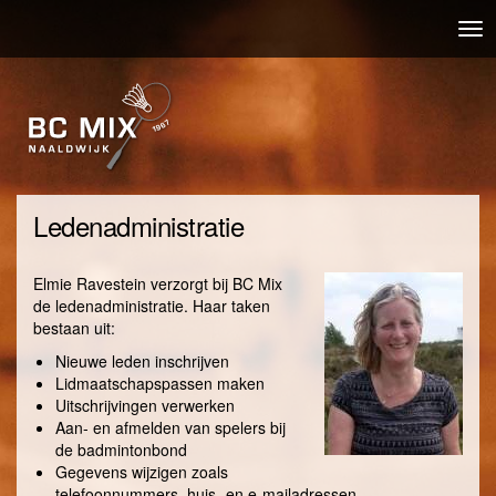
Overslaan
Nav
en
wis
naar
de
inhoud
gaan
Ledenadministratie
Elmie Ravestein verzorgt bij BC Mix
de ledenadministratie. Haar taken
bestaan uit:
Nieuwe leden inschrijven
Lidmaatschapspassen maken
Uitschrijvingen verwerken
Aan- en afmelden van spelers bij
de badmintonbond
Gegevens wijzigen zoals
telefoonnummers, huis- en e-mailadressen