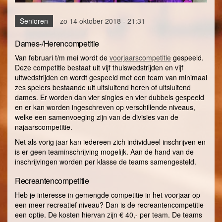
Senioren
zo 14 oktober 2018 - 21:31
Dames-/Herencompetitie
Van februari t/m mei wordt de
voorjaarscompetitie
gespeeld.
Deze competitie bestaat uit vijf thuiswedstrijden en vijf
uitwedstrijden en wordt gespeeld met een team van minimaal
zes spelers bestaande uit uitsluitend heren of uitsluitend
dames. Er worden dan vier singles en vier dubbels gespeeld
en er kan worden ingeschreven op verschillende niveaus,
welke een samenvoeging zijn van de divisies van de
najaarscompetitie.
Net als vorig jaar kan iedereen zich individueel inschrijven en
is er geen teaminschrijving mogelijk. Aan de hand van de
inschrijvingen worden per klasse de teams samengesteld.
Recreantencompetitie
Heb je interesse in gemengde competitie in het voorjaar op
een meer recreatief niveau? Dan is de recreantencompetitie
een optie. De kosten hiervan zijn € 40,- per team. De teams