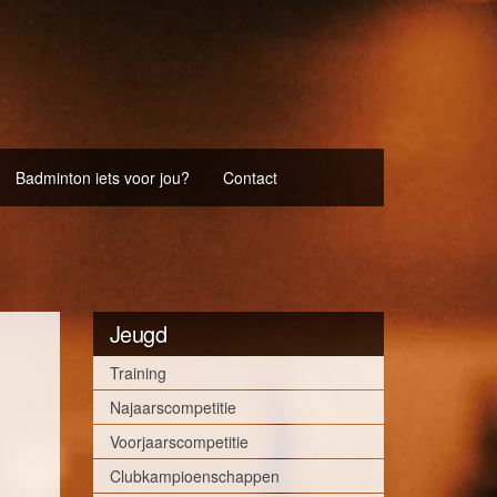
Badminton iets voor jou?
Contact
Jeugd
Training
Najaarscompetitie
Voorjaarscompetitie
Clubkampioenschappen