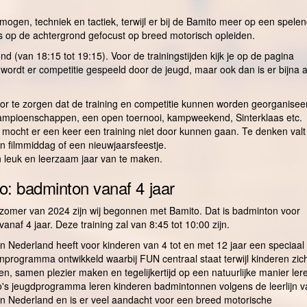
rmogen, techniek en tactiek, terwijl er bij de Bamito meer op een spele
 op de achtergrond gefocust op breed motorisch opleiden.
 (van 18:15 tot 19:15). Voor de trainingstijden kijk je op de pagina
ordt er competitie gespeeld door de jeugd, maar ook dan is er bijna a
r te zorgen dat de training en competitie kunnen worden georganisee
bkampioenschappen, een open toernooi, kampweekend, Sinterklaas etc.
 mocht er een keer een training niet door kunnen gaan. Te denken valt
een filmmiddag of een nieuwjaarsfeestje.
 leuk en leerzaam jaar van te maken.
o: badminton vanaf 4 jaar
zomer van 2024 zijn wij begonnen met Bamito. Dat is badminton voor
vanaf 4 jaar. Deze training zal van 8:45 tot 10:00 zijn.
 Nederland heeft voor kinderen van 4 tot en met 12 jaar een speciaal
programma ontwikkeld waarbij FUN centraal staat terwijl kinderen zic
en, samen plezier maken en tegelijkertijd op een natuurlijke manier ler
o's jeugdprogramma leren kinderen badmintonnen volgens de leerlijn v
n Nederland en is er veel aandacht voor een breed motorische