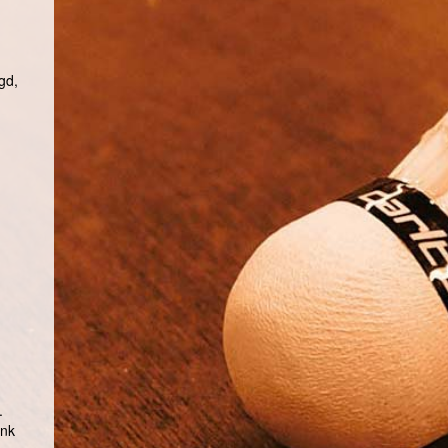
gd,
.
ank