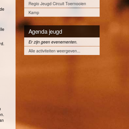
Regio Jeugd Circuit Toernooien
nde
Kamp
lle
Agenda jeugd
Er zijn geen evenementen.
rd.
Alle activiteiten weergeven...
h
en.
an