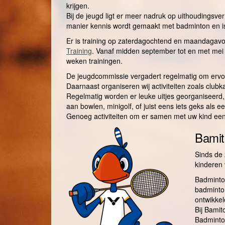
krijgen.
Bij de jeugd ligt er meer nadruk op uithoudingsve
manier kennis wordt gemaakt met badminton en is
Er is training op zaterdagochtend en maandagavond
Training
. Vanaf midden september tot en met mei w
weken trainingen.
De jeugdcommissie vergadert regelmatig om ervoo
Daarnaast organiseren wij activiteiten zoals clu
Regelmatig worden er leuke uitjes georganiseerd,
aan bowlen, minigolf, of juist eens iets geks als 
Genoeg activiteiten om er samen met uw kind een
Bamit
Sinds de 
kinderen 
Badminton
badminton
ontwikkel
Bij Bamit
Badminto