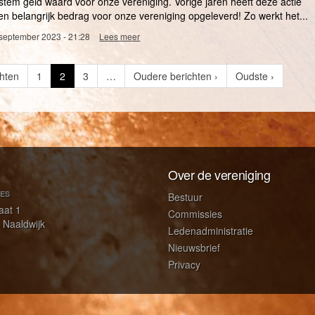
je stem geld waard voor onze vereniging. Vorige jaren heeft deze actie
2023
n belangrijk bedrag voor onze vereniging opgeleverd! Zo werkt het...
 september 2023 - 21:28
Lees meer
over
📣
Steun
onze
chten
Page
1
Huidige
2
Page
3
…
Volgende
Oudere berichten ›
Laatste
Oudste ›
vereniging
pagina
pagina
pagina
met
Rabo
ClubSupport!
Over de vereniging
ES
Bestuur
aat 1
Commissies
 Naaldwijk
Ledenadministratie
Nieuwsbrief
Privacy