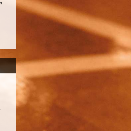
an
C
e