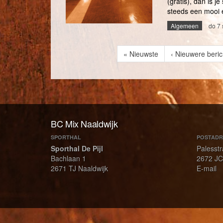
(gratis), dan is 
steeds een mooi e
Algemeen
do 7
Paginering
Eerste
« Nieuwste
Vorige
‹ Nieuwere beri
pagina
pagina
BC Mix Naaldwijk
SPORTHAL
POSTADR
Sporthal De Pijl
Palesstr
Bachlaan 1
2672 JC
2671 TJ Naaldwijk
E-mail