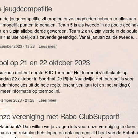
4
e jeugdcompetitie
JULI
T/M
n de jeugdcompetitie zit erop en onze jeugdleden hebben er alles aan
15
AUGUSTUS:
 mogelijk punten te behalen. Team 5 is als tweede in de poule geëindi
Zomerbadminton
 en 3 zijn allebei derde geworden. Team 2 en 6 zijn vierde in de poule
bij
4 is uiteindelijk als zevende geëindigd. Vanaf januari zal de tweede...
BC
Mix,
cember 2023 - 18:23
Lees meer
over
ook
Eerste
voor
fase
oi op 21 en 22 oktober 2023
niet-
jeugdcompetitie
leden
seizoen met het eerste RJC Toernooi! Het toernooi vindt plaats op
ndag 22 oktober in Sporthal De Pijl in Naaldwijk. Het toernooi is voor
dmintonclubs uit de hele regio. Inschrijven kan tot en met vrijdag 6
 meer informatie op toernooi.nl.
ptember 2023 - 21:23
Lees meer
over
RJC
Toernooi
nze vereniging met Rabo ClubSupport!
op
21
 Rabobank? Dan willen we je vragen iets voor onze vereniging te doen..
en
22
bobank een rekening hebt lopen en ook nog eens lid bent van de Rabob
oktober