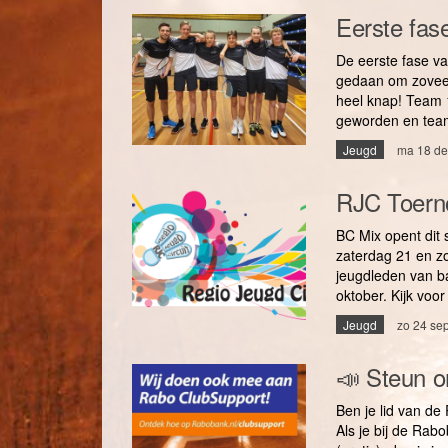
Eerste fas
De eerste fase va
gedaan om zoveel
heel knap! Team 1
geworden en team 
Jeugd
ma 18 de
RJC Toerno
BC Mix opent dit 
zaterdag 21 en zo
jeugdleden van ba
oktober. Kijk voor
Jeugd
zo 24 se
📣 Steun o
Ben je lid van de
Als je bij de Ra