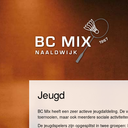
Overslaan
en
naar
de
inhoud
gaan
Jeugd
BC Mix heeft een zeer actieve jeugdafdeling. De vel
toernooien, maar ook meerdere sociale activiteite
De jeugdspelers zijn opgesplitst in twee groepen