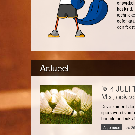
ontwikkel
het kind.
technieke
oefenkaar
een feest
Actueel
🌞 4 JULI
Mix, ook vo
Deze zomer is ie
speelavond voor 
badminton leuk vi
Algemeen
zo 26