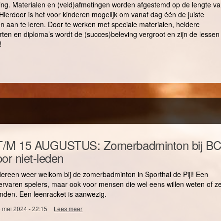
ing. Materialen en (veld)afmetingen worden afgestemd op de lengte v
 Hierdoor is het voor kinderen mogelijk om vanaf dag één de juiste
n aan te leren. Door te werken met speciale materialen, heldere
ten en diploma’s wordt de (succes)beleving vergroot en zijn de lessen
!
 T/M 15 AUGUSTUS: Zomerbadminton bij B
or niet-leden
dereen weer welkom bij de zomerbadminton in Sporthal de Pijl! Een
ervaren spelers, maar ook voor mensen die wel eens willen weten of z
nden. Een leenracket is aanwezig.
 mei 2024 - 22:15
Lees meer
over
🌞