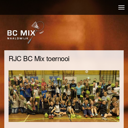
Overslaan
Nav
en
wis
naar
de
inhoud
gaan
RJC BC Mix toernooi