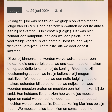
Jeugd
za 29 juni 2024 - 13:16
Vrijdag 21 juni was het zover: we gingen op kamp met de
jeugd van BC Mix. Rond half zeven kwamen de eerste auto’s
aan bij het kamphuis in Schoten (België). Dat was niet
zomaar een kamphuis, het leek wel een paleis! In dit
voormalige koetshuis van domein Horst zouden wij dit
weekend verblijven. Tenminste, als we door de test
kwamen…
Direct bij binnenkomst werden we verwelkomd door een
hofdame die ons vertelde dat we ons klaar moesten maken
om op audiëntie te komen bij de koning! Alleen met zijn
toestemming zouden we in zijn buitenverblijf mogen
verblijven. We leerden hoe we een nette buiging moesten
maken, oefenden bij de butler hoe we netjes met twee
woorden moesten praten en mochten een helm maken bij de
smid. Een hofdame liet ons zien hoe we netjes moesten
lopen en nadat we een echte riddernaam hadden bedacht,
mochten we de troonzaal in. Daar zat koning Martinus op zijn
troon. We moesten alles laten zien en soms moest het