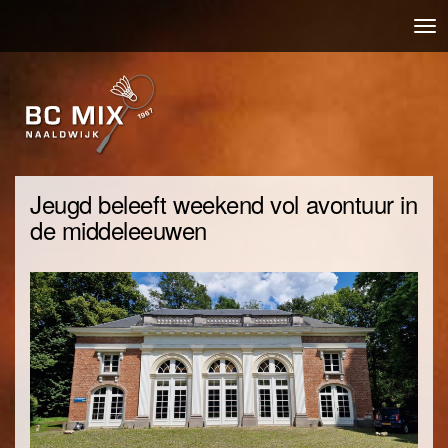
Overslaan
Nav
en
wis
naar
de
inhoud
gaan
Jeugd beleeft weekend vol avontuur in
de middeleeuwen