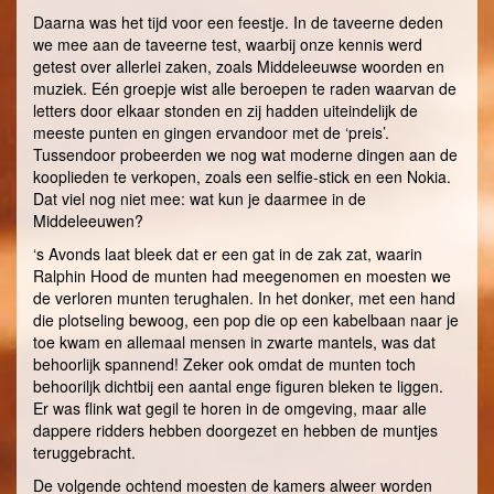
Daarna was het tijd voor een feestje. In de taveerne deden
we mee aan de taveerne test, waarbij onze kennis werd
getest over allerlei zaken, zoals Middeleeuwse woorden en
muziek. Eén groepje wist alle beroepen te raden waarvan de
letters door elkaar stonden en zij hadden uiteindelijk de
meeste punten en gingen ervandoor met de ‘preis’.
Tussendoor probeerden we nog wat moderne dingen aan de
kooplieden te verkopen, zoals een selfie-stick en een Nokia.
Dat viel nog niet mee: wat kun je daarmee in de
Middeleeuwen?
‘s Avonds laat bleek dat er een gat in de zak zat, waarin
Ralphin Hood de munten had meegenomen en moesten we
de verloren munten terughalen. In het donker, met een hand
die plotseling bewoog, een pop die op een kabelbaan naar je
toe kwam en allemaal mensen in zwarte mantels, was dat
behoorlijk spannend! Zeker ook omdat de munten toch
behooriljk dichtbij een aantal enge figuren bleken te liggen.
Er was flink wat gegil te horen in de omgeving, maar alle
dappere ridders hebben doorgezet en hebben de muntjes
teruggebracht.
De volgende ochtend moesten de kamers alweer worden