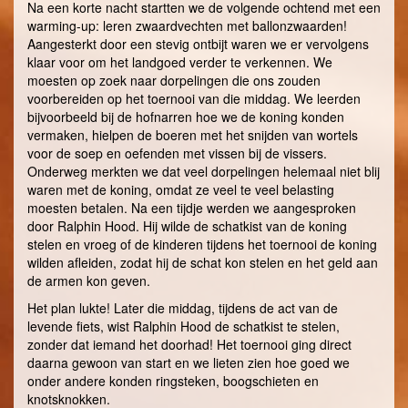
Na een korte nacht startten we de volgende ochtend met een
warming-up: leren zwaardvechten met ballonzwaarden!
Aangesterkt door een stevig ontbijt waren we er vervolgens
klaar voor om het landgoed verder te verkennen. We
moesten op zoek naar dorpelingen die ons zouden
voorbereiden op het toernooi van die middag. We leerden
bijvoorbeeld bij de hofnarren hoe we de koning konden
vermaken, hielpen de boeren met het snijden van wortels
voor de soep en oefenden met vissen bij de vissers.
Onderweg merkten we dat veel dorpelingen helemaal niet blij
waren met de koning, omdat ze veel te veel belasting
moesten betalen. Na een tijdje werden we aangesproken
door Ralphin Hood. Hij wilde de schatkist van de koning
stelen en vroeg of de kinderen tijdens het toernooi de koning
wilden afleiden, zodat hij de schat kon stelen en het geld aan
de armen kon geven.
Het plan lukte! Later die middag, tijdens de act van de
levende fiets, wist Ralphin Hood de schatkist te stelen,
zonder dat iemand het doorhad! Het toernooi ging direct
daarna gewoon van start en we lieten zien hoe goed we
onder andere konden ringsteken, boogschieten en
knotsknokken.