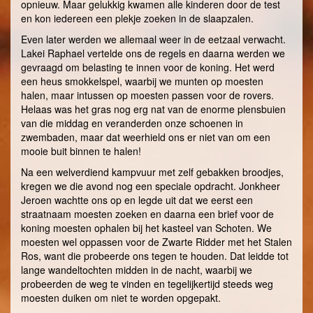
opnieuw. Maar gelukkig kwamen alle kinderen door de test
en kon iedereen een plekje zoeken in de slaapzalen.
Even later werden we allemaal weer in de eetzaal verwacht.
Lakei Raphael vertelde ons de regels en daarna werden we
gevraagd om belasting te innen voor de koning. Het werd
een heus smokkelspel, waarbij we munten op moesten
halen, maar intussen op moesten passen voor de rovers.
Helaas was het gras nog erg nat van de enorme plensbuien
van die middag en veranderden onze schoenen in
zwembaden, maar dat weerhield ons er niet van om een
mooie buit binnen te halen!
Na een welverdiend kampvuur met zelf gebakken broodjes,
kregen we die avond nog een speciale opdracht. Jonkheer
Jeroen wachtte ons op en legde uit dat we eerst een
straatnaam moesten zoeken en daarna een brief voor de
koning moesten ophalen bij het kasteel van Schoten. We
moesten wel oppassen voor de Zwarte Ridder met het Stalen
Ros, want die probeerde ons tegen te houden. Dat leidde tot
lange wandeltochten midden in de nacht, waarbij we
probeerden de weg te vinden en tegelijkertijd steeds weg
moesten duiken om niet te worden opgepakt.