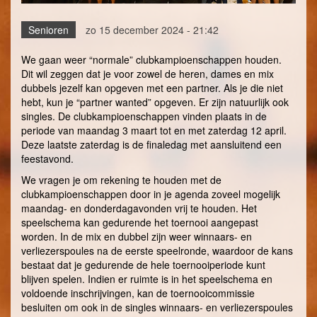
Senioren
zo 15 december 2024 - 21:42
We gaan weer “normale” clubkampioenschappen houden.
Dit wil zeggen dat je voor zowel de heren, dames en mix
dubbels jezelf kan opgeven met een partner. Als je die niet
hebt, kun je “partner wanted” opgeven. Er zijn natuurlijk ook
singles. De clubkampioenschappen vinden plaats in de
periode van maandag 3 maart tot en met zaterdag 12 april.
Deze laatste zaterdag is de finaledag met aansluitend een
feestavond.
We vragen je om rekening te houden met de
clubkampioenschappen door in je agenda zoveel mogelijk
maandag- en donderdagavonden vrij te houden. Het
speelschema kan gedurende het toernooi aangepast
worden. In de mix en dubbel zijn weer winnaars- en
verliezerspoules na de eerste speelronde, waardoor de kans
bestaat dat je gedurende de hele toernooiperiode kunt
blijven spelen. Indien er ruimte is in het speelschema en
voldoende inschrijvingen, kan de toernooicommissie
besluiten om ook in de singles winnaars- en verliezerspoules