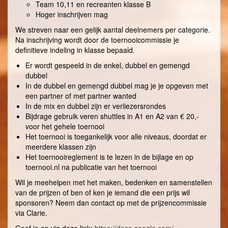
Team 10,11 en recreanten klasse B
Hoger inschrijven mag
We streven naar een gelijk aantal deelnemers per categorie.
Na inschrijving wordt door de toernooicommissie je
definitieve indeling in klasse bepaald.
Er wordt gespeeld in de enkel, dubbel en gemengd
dubbel
In de dubbel en gemengd dubbel mag je je opgeven met
een partner of met partner wanted
In de mix en dubbel zijn er verliezersrondes
Bijdrage gebruik veren shuttles in A1 en A2 van € 20,-
voor het gehele toernooi
Het toernooi is toegankelijk voor alle niveaus, doordat er
meerdere klassen zijn
Het toernooireglement is te lezen in de bijlage en op
toernooi.nl na publicatie van het toernooi
Wil je meehelpen met het maken, bedenken en samenstellen
van de prijzen of ben of ken je iemand die een prijs wil
sponsoren? Neem dan contact op met de prijzencommissie
via Clarie.
Geef je op via deze link:
https://docs.google.com/