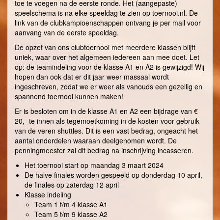
toe te voegen na de eerste ronde. Het (aangepaste)
speelschema is na elke speeldag te zien op toernooi.nl. De
link van de clubkampioenschappen ontvang je per mail voor
aanvang van de eerste speeldag.
De opzet van ons clubtoernooi met meerdere klassen blijft
uniek, waar over het algemeen iedereen aan mee doet. Let
op: de teamindeling voor de klasse A1 en A2 is gewijzigd! Wij
hopen dan ook dat er dit jaar weer massaal wordt
ingeschreven, zodat we er weer als vanouds een gezellig en
spannend toernooi kunnen maken!
Er is besloten om in de klasse A1 en A2 een bijdrage van €
20,- te innen als tegemoetkoming in de kosten voor gebruik
van de veren shuttles. Dit is een vast bedrag, ongeacht het
aantal onderdelen waaraan deelgenomen wordt. De
penningmeester zal dit bedrag na inschrijving incasseren.
Het toernooi start op maandag 3 maart 2024
De halve finales worden gespeeld op donderdag 10 april,
de finales op zaterdag 12 april
Klasse indeling
Team 1 t/m 4 klasse A1
Team 5 t/m 9 klasse A2