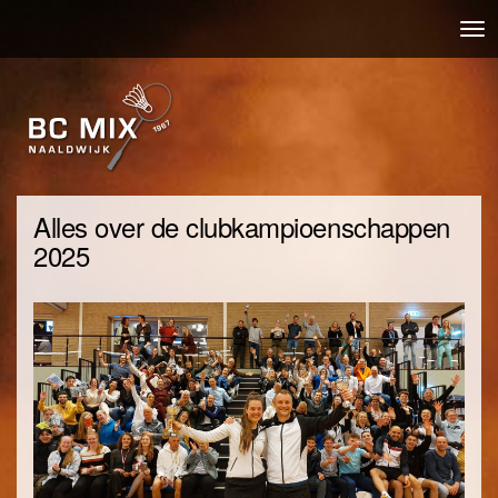
Overslaan
Nav
en
wis
naar
de
inhoud
gaan
Alles over de clubkampioenschappen
2025