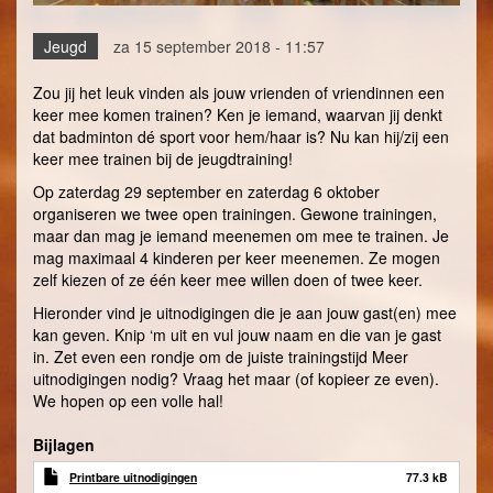
Jeugd
za 15 september 2018 - 11:57
Zou jij het leuk vinden als jouw vrienden of vriendinnen een
keer mee komen trainen? Ken je iemand, waarvan jij denkt
dat badminton dé sport voor hem/haar is? Nu kan hij/zij een
keer mee trainen bij de jeugdtraining!
Op zaterdag 29 september en zaterdag 6 oktober
organiseren we twee open trainingen. Gewone trainingen,
maar dan mag je iemand meenemen om mee te trainen. Je
mag maximaal 4 kinderen per keer meenemen. Ze mogen
zelf kiezen of ze één keer mee willen doen of twee keer.
Hieronder vind je uitnodigingen die je aan jouw gast(en) mee
kan geven. Knip ‘m uit en vul jouw naam en die van je gast
in. Zet even een rondje om de juiste trainingstijd Meer
uitnodigingen nodig? Vraag het maar (of kopieer ze even).
We hopen op een volle hal!
Bijlagen
Printbare uitnodigingen
77.3 kB