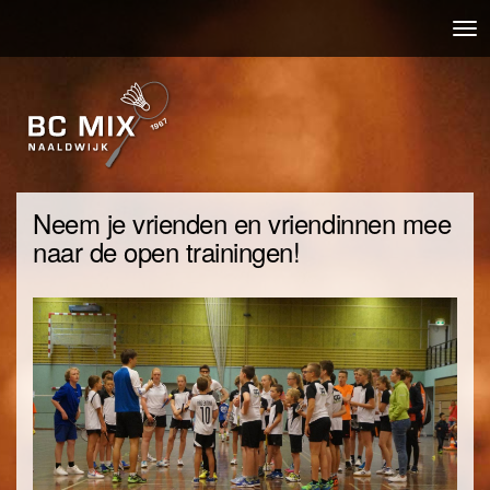
Overslaan
Nav
en
wis
naar
de
inhoud
gaan
Neem je vrienden en vriendinnen mee
naar de open trainingen!