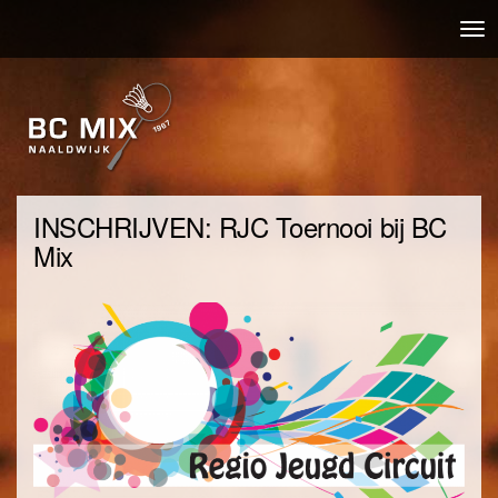
Overslaan
Nav
en
wis
naar
de
inhoud
gaan
INSCHRIJVEN: RJC Toernooi bij BC
Mix