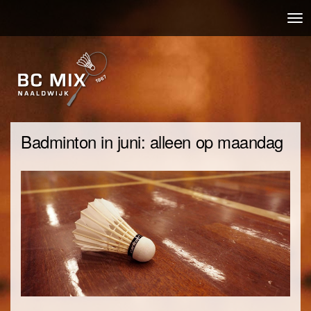
Overslaan
Nav
en
wis
naar
de
inhoud
gaan
Badminton in juni: alleen op maandag