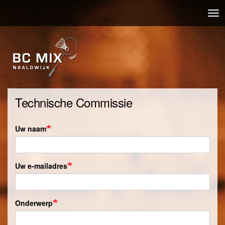
Overslaan
Nav
en
wis
naar
de
inhoud
gaan
Technische Commissie
Uw naam
Uw e-mailadres
Onderwerp